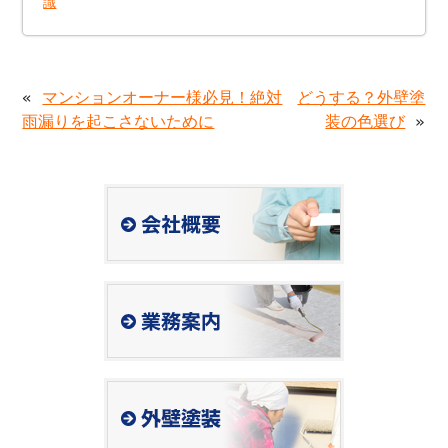
識
«
マンションオーナー様必見！絶対
どうする？外壁塗
雨漏りを起こさないために
装の色選び
»